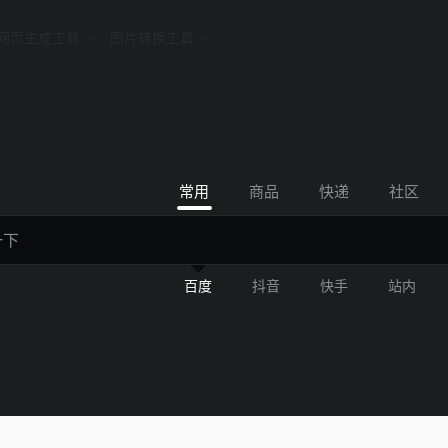
网页生成工具
图片转换工具
常用
商品
快递
社区
百度
抖音
快手
站内