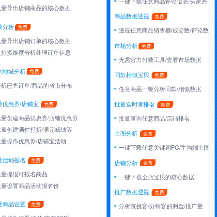
一键下载任意商品评论信息/买家秀
批量导出店铺商品的核心数据
商品数据透视
单分析
透视任意商品销售额/成交数/评论数
批量导出店铺订单的核心数据
市场分析
支持多维度分析处理订单信息
无需官方付费工具/查看市场数据
售地域分析
同款相似宝贝
分析已售订单/商品的省市分布
任意商品一键分析同款/相似数据
量优惠券/店铺宝
批量实时查排名
批量创建商品优惠券/店铺优惠券
批量查询任意商品/店铺排名
批量创建满件打折/满元减钱等
主图分析
批量操作优惠券/店铺宝活动
一键下载任意关键词PC/手淘端主图
量活动报名
店铺分析
批量提报可报名商品
一键下载全店宝贝的核心数据
批量设置商品活动报名价
推广数据透视
量商品设置
分析京挑客/分销客的佣金/推广量