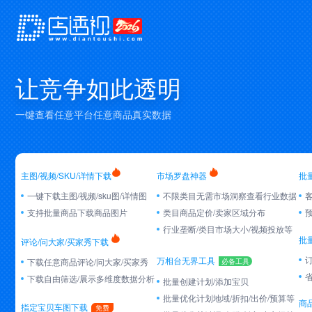
让竞争如此透明
一键查看任意平台任意商品真实数据
主图/视频/SKU/详情下载
市场罗盘神器
批
一键下载主图/视频/sku图/详情图
不限类目无需市场洞察查看行业数据
支持批量商品下载商品图片
类目商品定价/卖家区域分布
行业垄断/类目市场大小/视频投放等
批
评论/问大家/买家秀下载
万相台无界工具
下载任意商品评论/问大家/买家秀
必备工具
下载自由筛选/展示多维度数据分析
批量创建计划/添加宝贝
批量优化计划地域/折扣/出价/预算等
商
指定宝贝车图下载