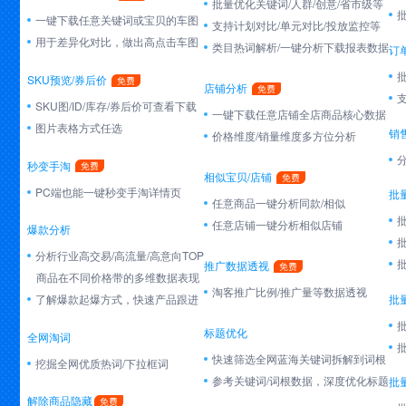
批量优化关键词/人群/创意/省市级等
一键下载任意关键词或宝贝的车图
支持计划对比/单元对比/投放监控等
用于差异化对比，做出高点击车图
类目热词解析/一键分析下载报表数据
订
SKU预览/券后价
店铺分析
SKU图/ID/库存/券后价可查看下载
一键下载任意店铺全店商品核心数据
图片表格方式任选
销
价格维度/销量维度多方位分析
秒变手淘
相似宝贝/店铺
PC端也能一键秒变手淘详情页
批
任意商品一键分析同款/相似
任意店铺一键分析相似店铺
爆款分析
分析行业高交易/高流量/高意向TOP
推广数据透视
商品在不同价格带的多维数据表现
淘客推广比例/推广量等数据透视
批
了解爆款起爆方式，快速产品跟进
标题优化
全网淘词
快速筛选全网蓝海关键词拆解到词根
挖掘全网优质热词/下拉框词
参考关键词/词根数据，深度优化标题
批
解除商品隐藏