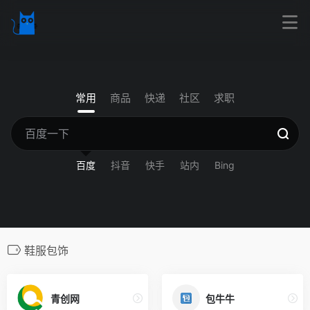
常用
商品
快递
社区
求职
百度
抖音
快手
站内
Bing
鞋服包饰
青创网
包牛牛