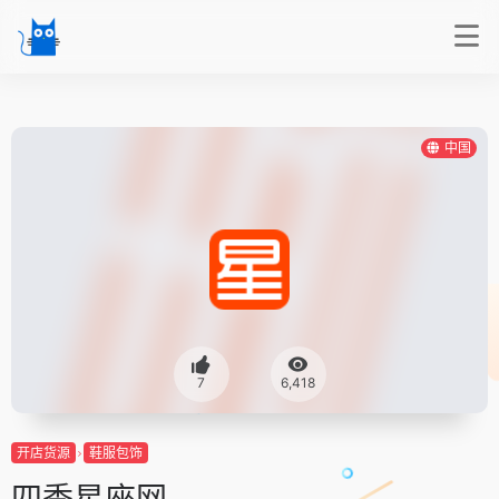
中国
7
6,418
开店货源
鞋服包饰
四季星座网