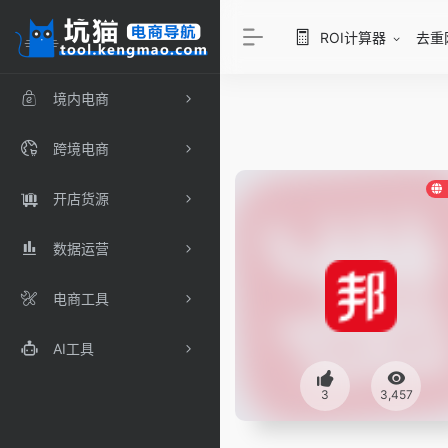
ROI计算器
去重
境内电商
跨境电商
开店货源
数据运营
电商工具
AI工具
3
3,457